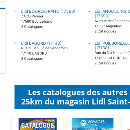
Lidl BOURCEFRANC (17560)
Lidl ANGOULINS 
>
>
(17690)
ZA du Riveau
Avenue des Fourneau
17560 Bourcefranc
17690 Angoulins
2 Catalogues
2 Catalogues
Lidl LAGORD (17140)
Lidl PUILBOREAU 
>
>
(17138)
Rue du Moulin de Vendôme 2
Rue du Dix Huit Juin 
17140 LAGORD
17138 PUILBOREAU
2 Catalogues
2 Catalogues
Les catalogues des autres
25km du magasin Lidl Saint-