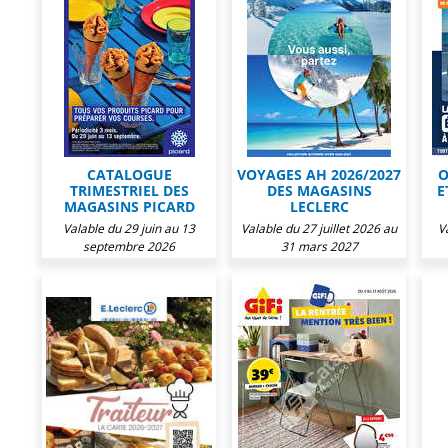
CATALOGUE
VOYAGES AH 2026/2027
O
TRIMESTRIEL DES
DES MAGASINS
E
MAGASINS PICARD
LECLERC
Valable du 29 juin au 13
Valable du 27 juillet 2026 au
V
septembre 2026
31 mars 2027