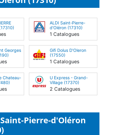
PIERRE
ALDI Saint-Pierre-
17310)
d'Oléron (17310)
ues
1 Catalogues
nt Georges
Gifi Dolus D'Oleron
7190)
(17550)
ues
1 Catalogues
e Chateau-
U Express - Grand-
7480)
Village (17370)
ues
2 Catalogues
Saint-Pierre-d'Oléron
)