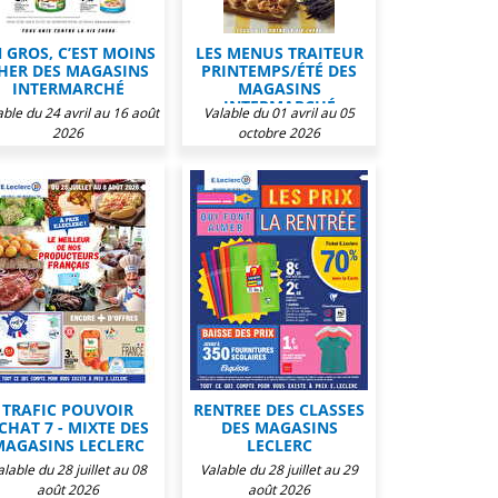
 GROS, C’EST MOINS
LES MENUS TRAITEUR
HER DES MAGASINS
PRINTEMPS/ÉTÉ DES
INTERMARCHÉ
MAGASINS
INTERMARCHÉ
able du 24 avril au 16 août
Valable du 01 avril au 05
2026
octobre 2026
TRAFIC POUVOIR
RENTREE DES CLASSES
CHAT 7 - MIXTE DES
DES MAGASINS
MAGASINS LECLERC
LECLERC
alable du 28 juillet au 08
Valable du 28 juillet au 29
août 2026
août 2026