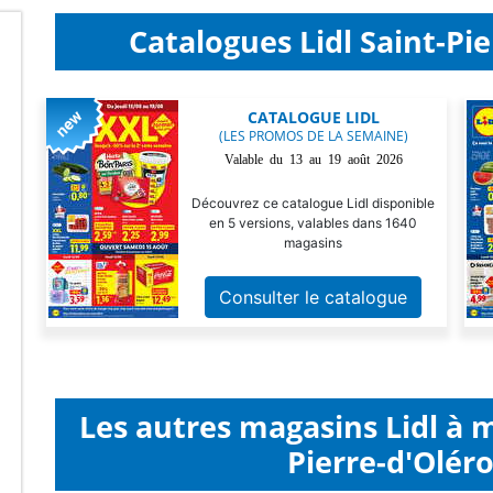
Catalogues Lidl Saint-Pie
CATALOGUE LIDL
(LES PROMOS DE LA SEMAINE)
Valable du 13 au 19 août 2026
Découvrez ce catalogue Lidl disponible
en 5 versions, valables dans 1640
magasins
Consulter le catalogue
Les autres magasins Lidl à 
Pierre-d'Oléro