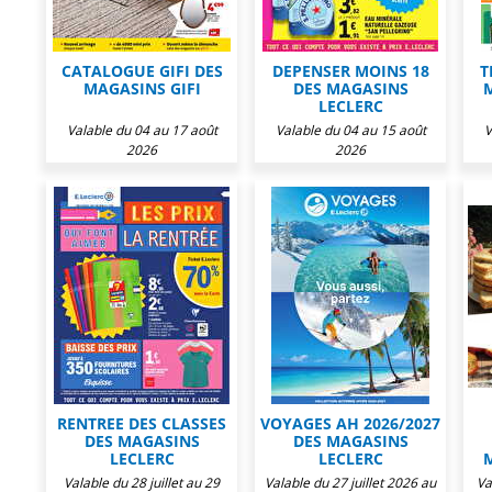
CATALOGUE GIFI DES
DEPENSER MOINS 18
T
MAGASINS GIFI
DES MAGASINS
LECLERC
Valable du 04 au 17 août
Valable du 04 au 15 août
V
2026
2026
RENTREE DES CLASSES
VOYAGES AH 2026/2027
DES MAGASINS
DES MAGASINS
LECLERC
LECLERC
Valable du 28 juillet au 29
Valable du 27 juillet 2026 au
Va