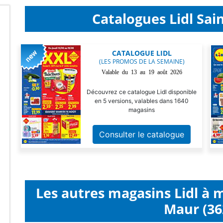
Catalogues Lidl Sai
CATALOGUE LIDL
(LES PROMOS DE LA SEMAINE)
Valable du 13 au 19 août 2026
Découvrez ce catalogue Lidl disponible
en 5 versions, valables dans 1640
magasins
Consulter le catalogue
Les autres magasins Lidl à 
Maur (36