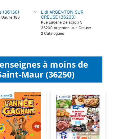
le (36130)
Lidl ARGENTON SUR
>
CREUSE (36200)
 Gaulle 186
Rue Eugène Delacroix 5
36200 Argenton-sur-Creuse
2 Catalogues
 enseignes à moins de
Saint-Maur (36250)