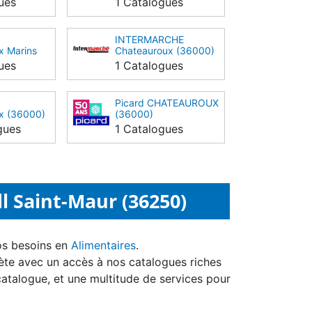
ues
1 Catalogues
INTERMARCHE
x Marins
Chateauroux (36000)
ues
1 Catalogues
Picard CHATEAUROUX
x (36000)
(36000)
gues
1 Catalogues
l Saint-Maur (36250)
os besoins en
Alimentaires
.
ète avec un accès à nos catalogues riches
catalogue, et une multitude de services pour