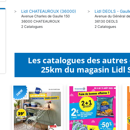
Lidl CHATEAUROUX (36000)
Lidl DEOLS - Gaul
>
>
Avenue Charles de Gaulle 150
Avenue du Général de
36000 CHATEAUROUX
36130 DEOLS
2 Catalogues
2 Catalogues
Les catalogues des autres
25km du magasin Lidl 