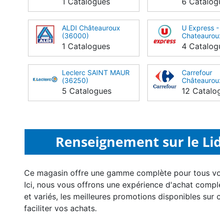
1 Catalogues
6 Catalog
ALDI Châteauroux
U Express -
(36000)
Chateaurou
(36000)
1 Catalogues
4 Catalog
Leclerc SAINT MAUR
Carrefour
(36250)
Châteaurou
5 Catalogues
12 Catalo
Renseignement sur le Lid
Ce magasin offre une gamme complète pour tous v
Ici, nous vous offrons une expérience d'achat compl
et variés, les meilleures promotions disponibles sur 
faciliter vos achats.