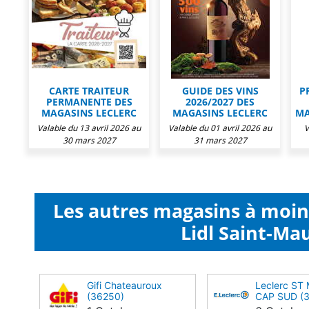
CARTE TRAITEUR
GUIDE DES VINS
P
PERMANENTE DES
2026/2027 DES
MAGASINS LECLERC
MAGASINS LECLERC
MA
Valable du 13 avril 2026 au
Valable du 01 avril 2026 au
V
30 mars 2027
31 mars 2027
Les autres magasins à moi
Lidl Saint-Mau
Gifi Chateauroux
Leclerc ST
(36250)
CAP SUD (