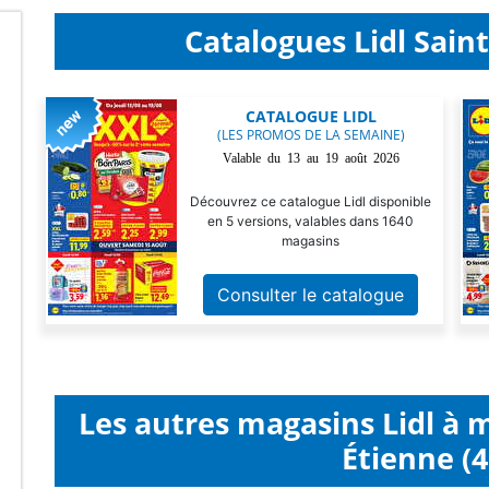
Catalogues Lidl Saint
CATALOGUE LIDL
(LES PROMOS DE LA SEMAINE)
Valable du 13 au 19 août 2026
Découvrez ce catalogue Lidl disponible
en 5 versions, valables dans 1640
magasins
Consulter le catalogue
Les autres magasins Lidl à 
Étienne (4