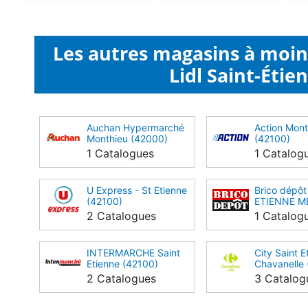
Les autres magasins à moi
Lidl Saint-Étie
Auchan Hypermarché
Action Mont
Monthieu (42000)
(42100)
1 Catalogues
1 Catalog
U Express - St Etienne
Brico dépô
(42100)
ETIENNE 
(42000)
2 Catalogues
1 Catalog
INTERMARCHE Saint
City Saint E
Etienne (42100)
Chavanelle
2 Catalogues
3 Catalog