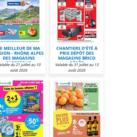
E MEILLEUR DE MA
CHANTIERS D'ÉTÉ À
GION - RHÔNE ALPES
PRIX DÉPÔT DES
DES MAGASINS
MAGASINS BRICO
CARREFOUR
DÉPÔT
alable du 21 juillet au 10
Valable du 31 juillet au 13
août 2026
août 2026