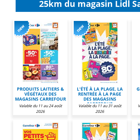
25km du magasin Lidl Sa
PRODUITS LAITIERS &
L'ÉTÉ À LA PLAGE, LA
G
VÉGÉTAUX DES
RENTRÉE À LA PAGE
MAGASINS CARREFOUR
DES MAGASINS
CARREFOUR
Valable du 11 au 24 août
Valable du 11 au 31 août
V
2026
2026