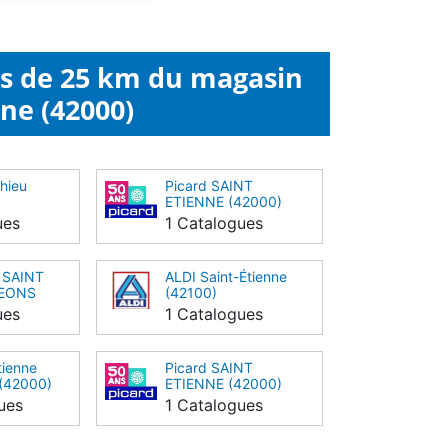
ns de 25 km du magasin
nne (42000)
hieu
Picard SAINT
ETIENNE (42000)
ues
1 Catalogues
t SAINT
ALDI Saint-Étienne
MEONS
(42100)
ues
1 Catalogues
tienne
Picard SAINT
 (42000)
ETIENNE (42000)
ues
1 Catalogues