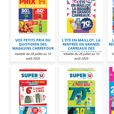
VOS PETITS PRIX DU
L'ÉTÉ EN MAILLOT, LA
L
QUOTIDIEN DES
RENTRÉE EN GRANDS
RÉ
MAGASINS CARREFOUR
CARREAUX DES
MAGASINS CARREFOUR
Valable du 28 juillet au 10
Valable du 28 juillet au 10
V
août 2026
août 2026