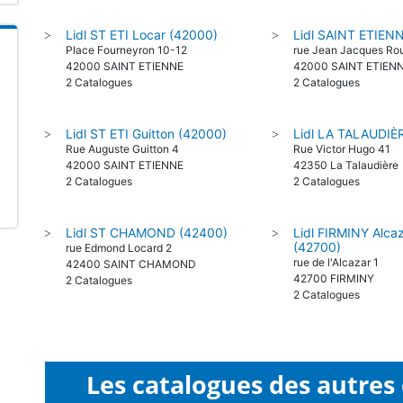
Lidl ST ETI Locar (42000)
Lidl SAINT ETIEN
>
>
Place Fourneyron 10-12
rue Jean Jacques Ro
42000 SAINT ETIENNE
42000 SAINT ETIEN
2 Catalogues
2 Catalogues
Lidl ST ETI Guitton (42000)
Lidl LA TALAUDIÈ
>
>
Rue Auguste Guitton 4
Rue Victor Hugo 41
42000 SAINT ETIENNE
42350 La Talaudière
2 Catalogues
2 Catalogues
Lidl ST CHAMOND (42400)
Lidl FIRMINY Alca
>
>
(42700)
rue Edmond Locard 2
rue de l'Alcazar 1
42400 SAINT CHAMOND
42700 FIRMINY
2 Catalogues
2 Catalogues
Les catalogues des autres