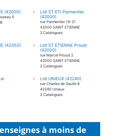
NE (42000)
Lidl ST ETI Parmentier
>
(42000)
usseau 5
rue Parmentier 19-21
NE
42000 SAINT ETIENNE
2 Catalogues
RE (42350)
Lidl ST ETIENNE Proust
>
(42000)
rue Marcel Proust 2
42000 SAINT ETIENNE
2 Catalogues
zar
Lidl UNIEUX (42240)
>
rue Charles de Gaulle 8
42240 Unieux
2 Catalogues
 enseignes à moins de