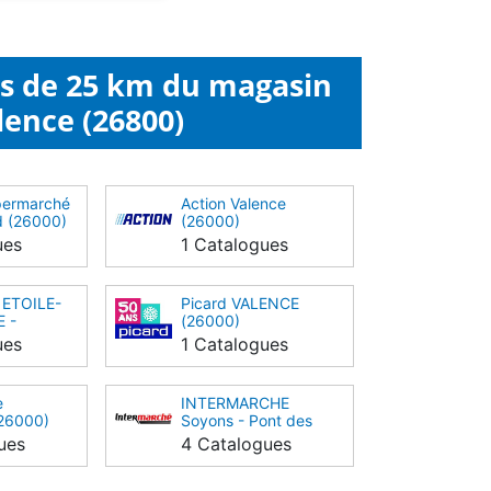
ns de 25 km du magasin
lence (26800)
permarché
Action Valence
d (26000)
(26000)
ues
1 Catalogues
 ETOILE-
Picard VALENCE
 -
(26000)
26800)
ues
1 Catalogues
e
INTERMARCHE
(26000)
Soyons - Pont des
Lônes (07130)
ues
4 Catalogues