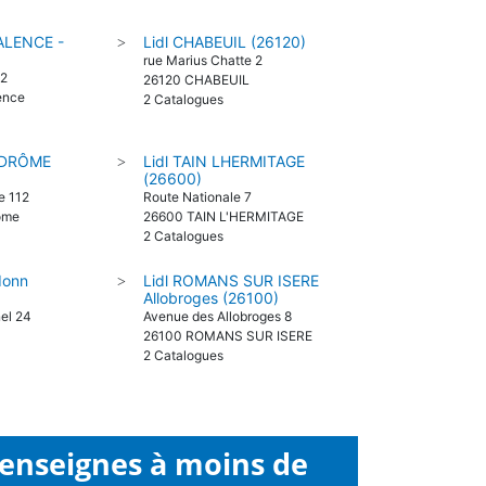
ALENCE -
Lidl CHABEUIL (26120)
>
rue Marius Chatte 2
02
26120 CHABEUIL
ence
2 Catalogues
-DRÔME
Lidl TAIN LHERMITAGE
>
(26600)
e 112
Route Nationale 7
ôme
26600 TAIN L'HERMITAGE
2 Catalogues
donn
Lidl ROMANS SUR ISERE
>
Allobroges (26100)
el 24
Avenue des Allobroges 8
26100 ROMANS SUR ISERE
2 Catalogues
 enseignes à moins de