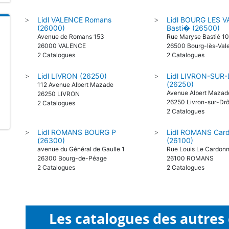
Lidl VALENCE Romans
Lidl BOURG LES V
>
>
(26000)
Basti� (26500)
Avenue de Romans 153
Rue Maryse Bastié 1
26000 VALENCE
26500 Bourg-lès-Val
2 Catalogues
2 Catalogues
Lidl LIVRON (26250)
Lidl LIVRON-SUR
>
>
(26250)
112 Avenue Albert Mazade
Avenue Albert Mazad
26250 LIVRON
26250 Livron-sur-Dr
2 Catalogues
2 Catalogues
Lidl ROMANS BOURG P
Lidl ROMANS Car
>
>
(26300)
(26100)
avenue du Général de Gaulle 1
Rue Louis Le Cardonn
26300 Bourg-de-Péage
26100 ROMANS
2 Catalogues
2 Catalogues
Les catalogues des autres