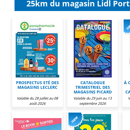
25km du magasin Lidl Port
PROSPECTUS ETÉ DES
CATALOGUE
À 
MAGASINS LECLERC
TRIMESTRIEL DES
MAGASINS PICARD
C
Valable du 28 juillet au 08
Valable du 29 juin au 13
V
août 2026
septembre 2026