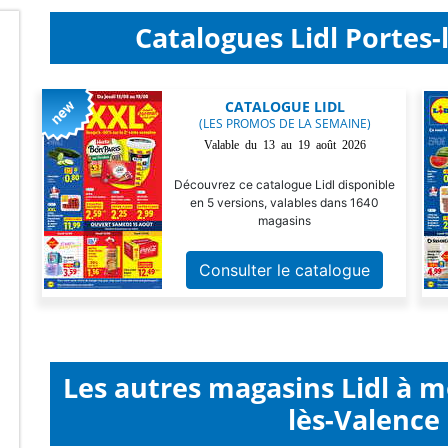
Catalogues Lidl Portes-
CATALOGUE LIDL
(LES PROMOS DE LA SEMAINE)
Valable du 13 au 19 août 2026
Découvrez ce catalogue Lidl disponible
en 5 versions, valables dans 1640
magasins
)
Consulter le catalogue
Les autres magasins Lidl à 
lès-Valence 