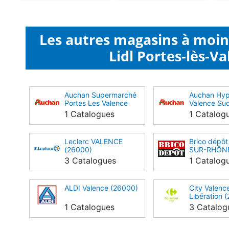
Les autres magasins à moi
Lidl Portes-lès-Va
Auchan Supermarché
Auchan Hy
Portes Les Valence
Valence Su
(26800)
1 Catalogues
1 Catalog
Leclerc VALENCE
Brico dépôt
(26000)
SUR-RHÔNE
VALENCE (
3 Catalogues
1 Catalog
ALDI Valence (26000)
City Valenc
Libération 
1 Catalogues
3 Catalog