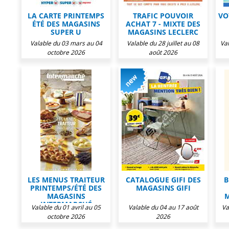
LA CARTE PRINTEMPS
TRAFIC POUVOIR
VO
ÉTÉ DES MAGASINS
ACHAT 7 - MIXTE DES
SUPER U
MAGASINS LECLERC
Valable du 03 mars au 04
Valable du 28 juillet au 08
Val
octobre 2026
août 2026
LES MENUS TRAITEUR
CATALOGUE GIFI DES
B
PRINTEMPS/ÉTÉ DES
MAGASINS GIFI
MAGASINS
M
INTERMARCHÉ
Valable du 01 avril au 05
Valable du 04 au 17 août
Va
octobre 2026
2026