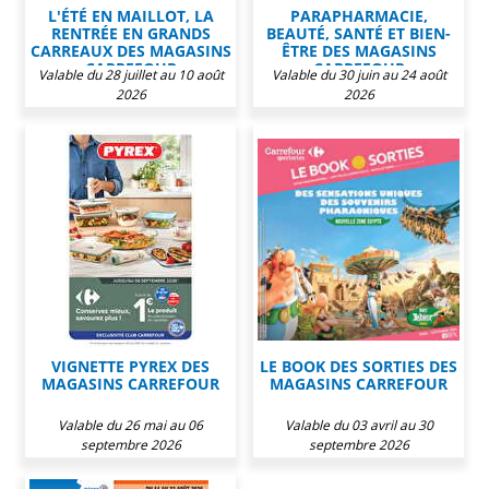
L'ÉTÉ EN MAILLOT, LA
PARAPHARMACIE,
RENTRÉE EN GRANDS
BEAUTÉ, SANTÉ ET BIEN-
CARREAUX DES MAGASINS
ÊTRE DES MAGASINS
CARREFOUR
CARREFOUR
Valable du 28 juillet au 10 août
Valable du 30 juin au 24 août
2026
2026
VIGNETTE PYREX DES
LE BOOK DES SORTIES DES
MAGASINS CARREFOUR
MAGASINS CARREFOUR
Valable du 26 mai au 06
Valable du 03 avril au 30
septembre 2026
septembre 2026