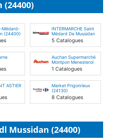
 (24400)
t-Médard-
INTERMARCHE Saint
n (24400)
Médard De Mussidan
(24400)
ues
5 Catalogues
urne
Auchan Supermarché
Montpon Menesterol
(24700)
ues
1 Catalogues
INT ASTIER
Market Prigonrieux
(24130)
ues
8 Catalogues
dl Mussidan (24400)