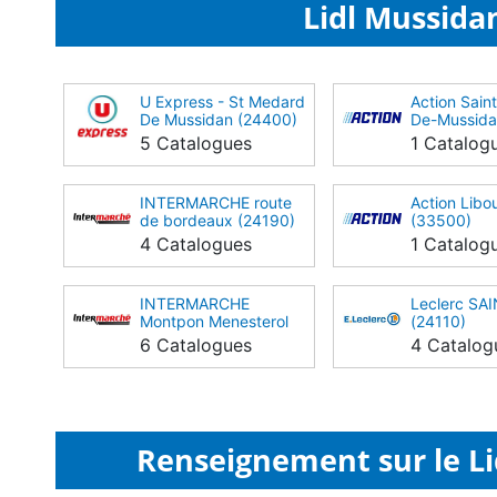
Lidl Mussidan
U Express - St Medard
Action Sain
De Mussidan (24400)
De-Mussida
5 Catalogues
1 Catalog
INTERMARCHE route
Action Libo
de bordeaux (24190)
(33500)
4 Catalogues
1 Catalog
INTERMARCHE
Leclerc SA
Montpon Menesterol
(24110)
(24700)
6 Catalogues
4 Catalog
Renseignement sur le Li