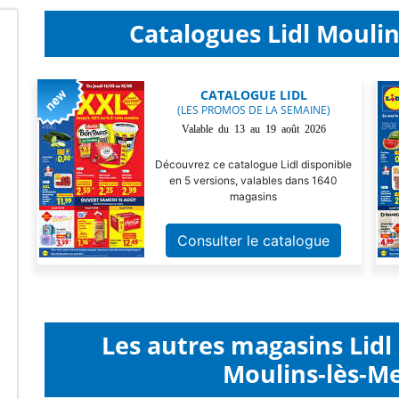
Catalogues Lidl Moulin
CATALOGUE LIDL
(LES PROMOS DE LA SEMAINE)
Valable du 13 au 19 août 2026
Découvrez ce catalogue Lidl disponible
en 5 versions, valables dans 1640
magasins
Consulter le catalogue
Les autres magasins Lid
Moulins-lès-Me