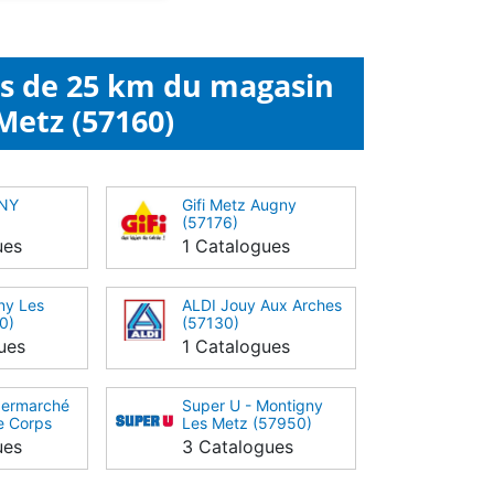
ns de 25 km du magasin
Metz (57160)
GNY
Gifi Metz Augny
(57176)
ues
1 Catalogues
ny Les
ALDI Jouy Aux Arches
0)
(57130)
ues
1 Catalogues
ermarché
Super U - Montigny
 Corps
Les Metz (57950)
ues
3 Catalogues