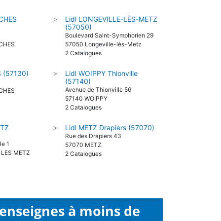
RCHES
Lidl LONGEVILLE-LÈS-METZ
>
(57050)
Boulevard Saint-Symphorien 29
RCHES
57050 Longeville-lès-Metz
2 Catalogues
 (57130)
Lidl WOIPPY Thionville
>
(57140)
Avenue de Thionville 56
RCHES
57140 WOIPPY
2 Catalogues
ETZ
Lidl METZ Drapiers (57070)
>
Rue des Drapiers 43
le 1
57070 METZ
N LES METZ
2 Catalogues
 enseignes à moins de