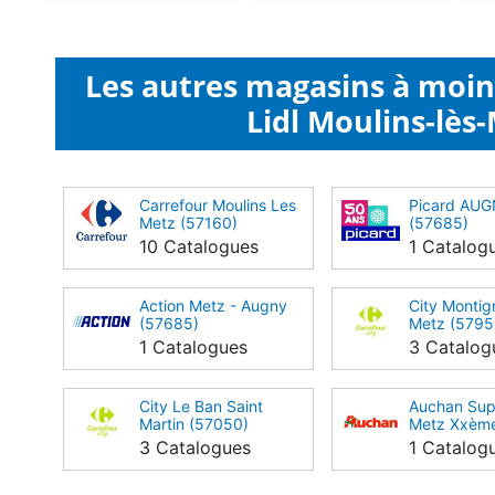
Les autres magasins à moi
Lidl Moulins-lès-
Carrefour Moulins Les
Picard AU
Metz (57160)
(57685)
10 Catalogues
1 Catalog
Action Metz - Augny
City Montig
(57685)
Metz (5795
1 Catalogues
3 Catalog
City Le Ban Saint
Auchan Sup
Martin (57050)
Metz Xxème
(57000)
3 Catalogues
1 Catalog