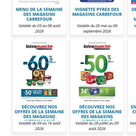
MENU DE LA SEMAINE
VIGNETTE PYREX DES
D
DES MAGASINS
MAGASINS CARREFOUR
CARREFOUR
Valable du 03 au 08 août
Valable du 26 mai au 06
V
2026
septembre 2026
DÉCOUVREZ NOS
DÉCOUVREZ NOS
EN
OFFRES DE LA SEMAINE
OFFRES DE LA SEMAINE
C
DES MAGASINS
DES MAGASINS
INTERMARCHÉ
INTERMARCHÉ
Valable du 04 au 16 août
Valable du 28 juillet au 09
Val
2026
août 2026