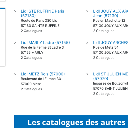
Lidl STE RUFFINE Paris
Lidl JOUY AUX A
>
>
(57130)
Jean (57130)
Route de Paris 380 bis
Rue en Machotte 12
57130 SAINTE RUFFINE
57130 JOUY AUX A
2 Catalogues
2 Catalogues
Lidl MARLY Ladre (57155)
Lidl JOUY ARCHES
>
>
Rue de la Ferme St Ladre 3
Rue de Metz 54
57155 MARLY
57130 JOUY AUX A
2 Catalogues
2 Catalogues
Lidl METZ Rois (57000)
Lidl ST JULIEN M
>
>
(57070)
Boulevard de l'Europe 30
Impasse de Bouzonvil
57000 Metz
57070 SAINT JULIE
2 Catalogues
2 Catalogues
Les catalogues des autres