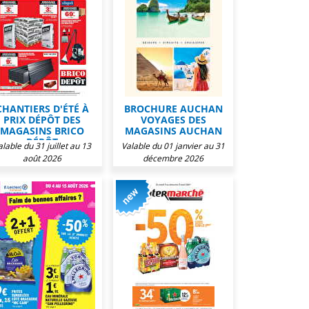
CHANTIERS D'ÉTÉ À
BROCHURE AUCHAN
PRIX DÉPÔT DES
VOYAGES DES
MAGASINS BRICO
MAGASINS AUCHAN
DÉPÔT
alable du 31 juillet au 13
Valable du 01 janvier au 31
août 2026
décembre 2026