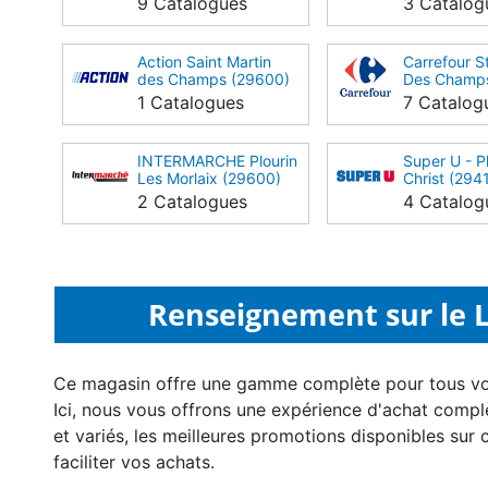
9 Catalogues
3 Catalog
Action Saint Martin
Carrefour S
des Champs (29600)
Des Champs
Bretagne (
1 Catalogues
7 Catalog
INTERMARCHE Plourin
Super U - P
Les Morlaix (29600)
Christ (294
2 Catalogues
4 Catalog
Renseignement sur le Li
Ce magasin offre une gamme complète pour tous v
Ici, nous vous offrons une expérience d'achat compl
et variés, les meilleures promotions disponibles sur 
faciliter vos achats.