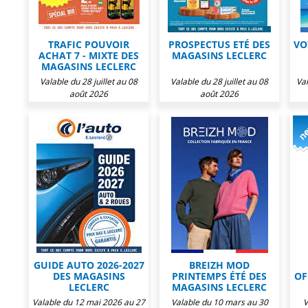
TRAFIC POUVOIR
PROSPECTUS ETÉ DES
VO
ACHAT 7 - MIXTE DES
MAGASINS LECLERC
MAGASINS LECLERC
Valable du 28 juillet au 08
Valable du 28 juillet au 08
Val
août 2026
août 2026
GUIDE AUTO 2026-2027
BREIZH MOD
DES MAGASINS
PRINTEMPS ÉTÉ DES
OF
LECLERC
MAGASINS LECLERC
Valable du 12 mai 2026 au 27
Valable du 10 mars au 30
V