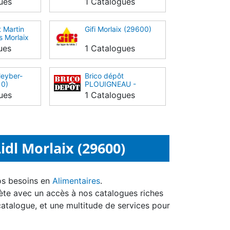
ues
1 Catalogues
t Martin
Gifi Morlaix (29600)
 Morlaix
29600)
ues
1 Catalogues
leyber-
Brico dépôt
10)
PLOUIGNEAU -
MORLAIX (29610)
ues
1 Catalogues
dl Morlaix (29600)
os besoins en
Alimentaires
.
ète avec un accès à nos catalogues riches
catalogue, et une multitude de services pour