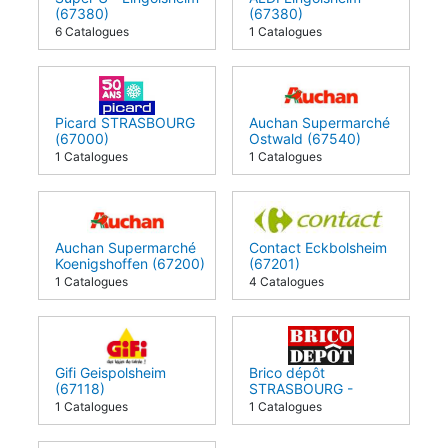
(67380)
(67380)
6 Catalogues
1 Catalogues
Picard STRASBOURG
Auchan Supermarché
(67000)
Ostwald (67540)
1 Catalogues
1 Catalogues
Auchan Supermarché
Contact Eckbolsheim
Koenigshoffen (67200)
(67201)
1 Catalogues
4 Catalogues
Gifi Geispolsheim
Brico dépôt
(67118)
STRASBOURG -
GEISPOLSHEIM
1 Catalogues
1 Catalogues
(67118)