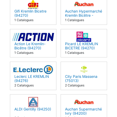
Gifi Kremlin Bicetre
Auchan Hypermarché
(94270)
Kremlin Bicêtre -
Okabé (94270)
1 Catalogues
1 Catalogues
Action Le Kremlin-
Picard LE KREMLIN
Bicêtre (94270)
BICETRE (94270)
1 Catalogues
1 Catalogues
Leclerc LE KREMLIN
City Paris Massena
(94276)
(75013)
2 Catalogues
2 Catalogues
ALDI Gentilly (94250)
Auchan Supermarché
Ivry (94200)