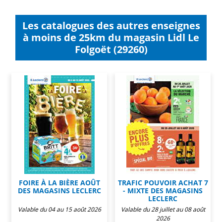
Les catalogues des autres enseignes
à moins de 25km du magasin Lidl Le
Folgoët (29260)
FOIRE À LA BIÈRE AOÛT
TRAFIC POUVOIR ACHAT 7
DES MAGASINS LECLERC
- MIXTE DES MAGASINS
LECLERC
Valable du 04 au 15 août 2026
Valable du 28 juillet au 08 août
2026