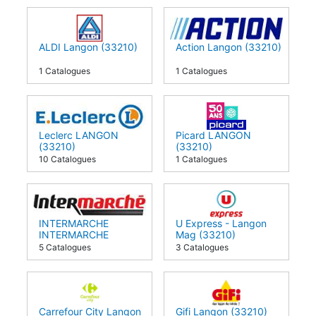
ALDI Langon (33210)
Action Langon (33210)
1 Catalogues
1 Catalogues
Leclerc LANGON
Picard LANGON
(33210)
(33210)
10 Catalogues
1 Catalogues
INTERMARCHE
U Express - Langon
INTERMARCHE
Mag (33210)
LANGON (33210)
5 Catalogues
3 Catalogues
Carrefour City Langon
Gifi Langon (33210)