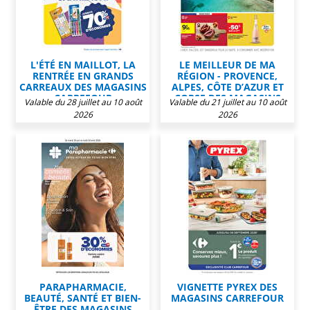
L'ÉTÉ EN MAILLOT, LA
LE MEILLEUR DE MA
RENTRÉE EN GRANDS
RÉGION - PROVENCE,
CARREAUX DES MAGASINS
ALPES, CÔTE D’AZUR ET
CARREFOUR
CORSE DES MAGASINS
Valable du 28 juillet au 10 août
Valable du 21 juillet au 10 août
CARREFOUR
2026
2026
PARAPHARMACIE,
VIGNETTE PYREX DES
BEAUTÉ, SANTÉ ET BIEN-
MAGASINS CARREFOUR
ÊTRE DES MAGASINS