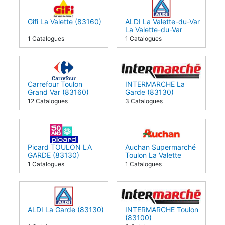
Gifi La Valette (83160)
ALDI La Valette-du-Var
La Valette-du-Var
(83160)
1 Catalogues
1 Catalogues
Carrefour Toulon
INTERMARCHE La
Grand Var (83160)
Garde (83130)
12 Catalogues
3 Catalogues
Picard TOULON LA
Auchan Supermarché
GARDE (83130)
Toulon La Valette
(83160)
1 Catalogues
1 Catalogues
ALDI La Garde (83130)
INTERMARCHE Toulon
(83100)