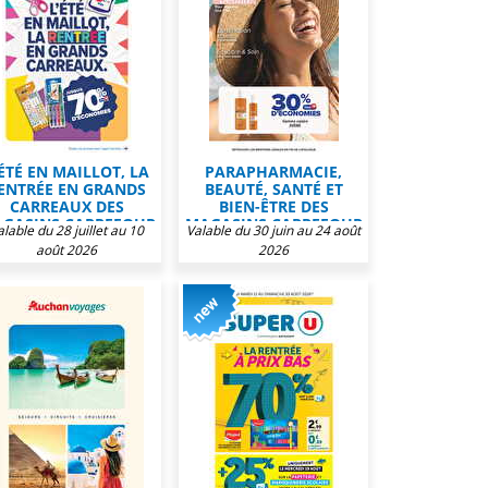
'ÉTÉ EN MAILLOT, LA
PARAPHARMACIE,
ENTRÉE EN GRANDS
BEAUTÉ, SANTÉ ET
CARREAUX DES
BIEN-ÊTRE DES
GASINS CARREFOUR
MAGASINS CARREFOUR
alable du 28 juillet au 10
Valable du 30 juin au 24 août
août 2026
2026