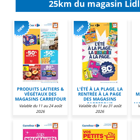
25km du magasin Lidl
PRODUITS LAITIERS &
L'ÉTÉ À LA PLAGE, LA
VÉGÉTAUX DES
RENTRÉE À LA PAGE
M
MAGASINS CARREFOUR
DES MAGASINS
CARREFOUR
MA
Valable du 11 au 24 août
Valable du 11 au 31 août
V
2026
2026