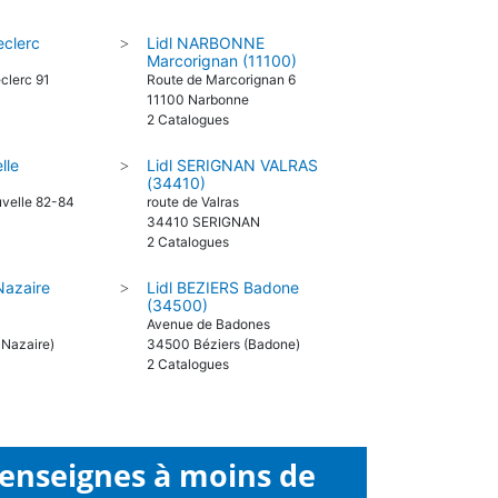
clerc
Lidl NARBONNE
>
Marcorignan (11100)
clerc 91
Route de Marcorignan 6
11100 Narbonne
2 Catalogues
lle
Lidl SERIGNAN VALRAS
>
(34410)
uvelle 82-84
route de Valras
34410 SERIGNAN
2 Catalogues
 Nazaire
Lidl BEZIERS Badone
>
(34500)
Avenue de Badones
 Nazaire)
34500 Béziers (Badone)
2 Catalogues
 enseignes à moins de