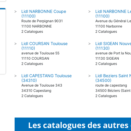
Lidl NARBONNE Coupe
Lidl NARBONNE Le
>
>
(11100)
(11100)
Route de Perpignan 9031
Avenue du Général Le
11100 NARBONNE
11100 Narbonne
2 Catalogues
2 Catalogues
Lidl COURSAN Toulouse
Lidl SIGEAN Nouve
>
>
(11110)
(11130)
avenue de Toulouse 55
avenue de Port la No
11110 COURSAN
11130 SIGEAN
2 Catalogues
2 Catalogues
Lidl CAPESTANG Toulouse
Lidl Beziers Saint
>
>
(34310)
(34500)
Avenue de Toulouse 343
route de capestang
34310 Capestang
34500 Béziers (Saint
2 Catalogues
2 Catalogues
Les catalogues des autres