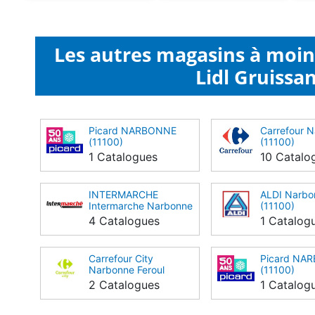
Les autres magasins à moi
Lidl Gruissan
Picard NARBONNE
Carrefour 
(11100)
(11100)
1 Catalogues
10 Catalo
INTERMARCHE
ALDI Narbo
Intermarche Narbonne
(11100)
(11100)
4 Catalogues
1 Catalog
Carrefour City
Picard NA
Narbonne Feroul
(11100)
(11100)
2 Catalogues
1 Catalog