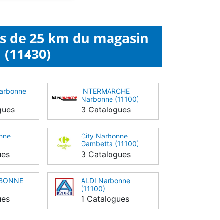
ns de 25 km du magasin
 (11430)
Narbonne
INTERMARCHE
Narbonne (11100)
gues
3 Catalogues
nne
City Narbonne
Gambetta (11100)
ues
3 Catalogues
RBONNE
ALDI Narbonne
(11100)
ues
1 Catalogues