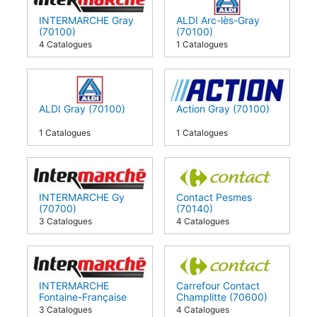
INTERMARCHE Gray
ALDI Arc-lès-Gray
(70100)
(70100)
4 Catalogues
1 Catalogues
ALDI Gray (70100)
Action Gray (70100)
1 Catalogues
1 Catalogues
INTERMARCHE Gy
Contact Pesmes
(70700)
(70140)
3 Catalogues
4 Catalogues
INTERMARCHE
Carrefour Contact
Fontaine-Française
Champlitte (70600)
(21610)
3 Catalogues
4 Catalogues