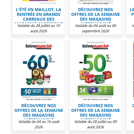
L'ÉTÉ EN MAILLOT, LA
DÉCOUVREZ NOS
L
RENTRÉE EN GRANDS
OFFRES DE LA SEMAINE
P
CARREAUX DES
DES MAGASINS
MAGASINS CARREFOUR
INTERMARCHÉ
Valable du 28 juillet au 10
Valable du 04 août au 06
V
août 2026
septembre 2026
DÉCOUVREZ NOS
DÉCOUVREZ NOS
OFFRES DE LA SEMAINE
OFFRES DE LA SEMAINE
DES MAGASINS
DES MAGASINS
INTERMARCHÉ
INTERMARCHÉ
Valable du 04 au 16 août
Valable du 28 juillet au 09
V
2026
août 2026