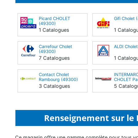
Picard CHOLET
Gifi Cholet
(49300)
1 Catalogues
1 Catalog
Carrefour Cholet
ALDI Chole
(49300)
7 Catalogues
1 Catalog
Contact Cholet
INTERMAR
Rambourg (49300)
CHOLET Pa
Moine (493
3 Catalogues
5 Catalog
Renseignement sur le L
Ce magasin offre une gamme complète pour tous v