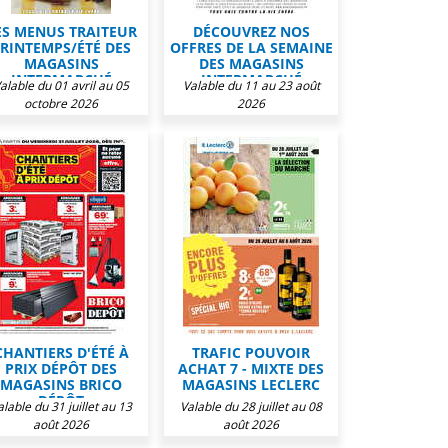
ES MENUS TRAITEUR
DÉCOUVREZ NOS
RINTEMPS/ÉTÉ DES
OFFRES DE LA SEMAINE
MAGASINS
DES MAGASINS
INTERMARCHÉ
INTERMARCHÉ
alable du 01 avril au 05
Valable du 11 au 23 août
octobre 2026
2026
CHANTIERS D'ÉTÉ À
TRAFIC POUVOIR
PRIX DÉPÔT DES
ACHAT 7 - MIXTE DES
MAGASINS BRICO
MAGASINS LECLERC
DÉPÔT
alable du 31 juillet au 13
Valable du 28 juillet au 08
août 2026
août 2026