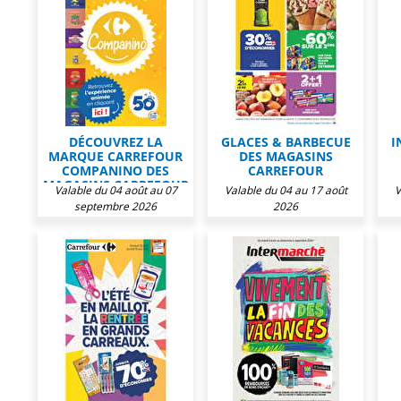
DÉCOUVREZ LA
GLACES & BARBECUE
I
MARQUE CARREFOUR
DES MAGASINS
COMPANINO DES
CARREFOUR
MAGASINS CARREFOUR
Valable du 04 août au 07
Valable du 04 au 17 août
V
septembre 2026
2026