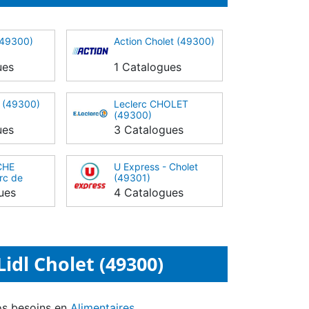
 (49300)
Action Cholet (49300)
ues
1 Catalogues
t (49300)
Leclerc CHOLET
(49300)
ues
3 Catalogues
CHE
U Express - Cholet
rc de
(49301)
00)
ues
4 Catalogues
idl Cholet (49300)
os besoins en
Alimentaires
.