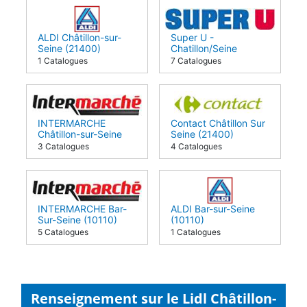
ALDI Châtillon-sur-
Super U -
Seine (21400)
Chatillon/Seine
(21400)
1 Catalogues
7 Catalogues
INTERMARCHE
Contact Châtillon Sur
Châtillon-sur-Seine
Seine (21400)
(21400)
3 Catalogues
4 Catalogues
INTERMARCHE Bar-
ALDI Bar-sur-Seine
Sur-Seine (10110)
(10110)
5 Catalogues
1 Catalogues
Renseignement sur le Lidl Châtillon-