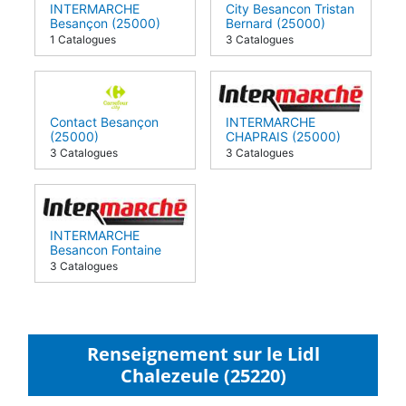
INTERMARCHE
City Besancon Tristan
Besançon (25000)
Bernard (25000)
1 Catalogues
3 Catalogues
Contact Besançon
INTERMARCHE
(25000)
CHAPRAIS (25000)
3 Catalogues
3 Catalogues
INTERMARCHE
Besancon Fontaine
Argent (25000)
3 Catalogues
Renseignement sur le Lidl
Chalezeule (25220)