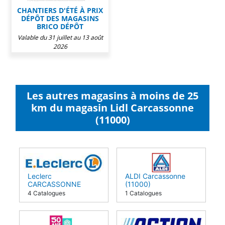
CHANTIERS D'ÉTÉ À PRIX
DÉPÔT DES MAGASINS
BRICO DÉPÔT
Valable du 31 juillet au 13 août
2026
Les autres magasins à moins de 25
km du magasin Lidl Carcassonne
(11000)
Leclerc
ALDI Carcassonne
CARCASSONNE
(11000)
OXYDIS (11000)
4 Catalogues
1 Catalogues