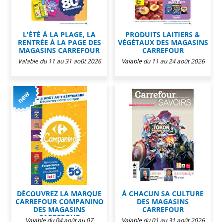
L'ÉTÉ À LA PLAGE, LA
PRODUITS LAITIERS &
RENTRÉE À LA PAGE DES
VÉGÉTAUX DES MAGASINS
MAGASINS CARREFOUR
CARREFOUR
Valable du 11 au 31 août 2026
Valable du 11 au 24 août 2026
DÉCOUVREZ LA MARQUE
À CHACUN SA CULTURE
CARREFOUR COMPANINO
DES MAGASINS
DES MAGASINS
CARREFOUR
CARREFOUR
Valable du 04 août au 07
Valable du 01 au 31 août 2026