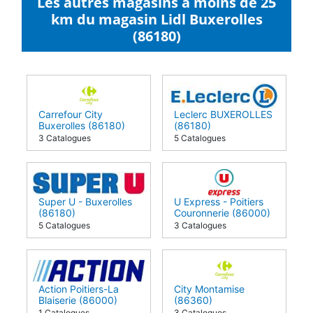
Les autres magasins à moins de 25
km du magasin Lidl Buxerolles
(86180)
Carrefour City
Leclerc BUXEROLLES
Buxerolles (86180)
(86180)
3 Catalogues
5 Catalogues
Super U - Buxerolles
U Express - Poitiers
(86180)
Couronnerie (86000)
5 Catalogues
3 Catalogues
Action Poitiers-La
City Montamise
Blaiserie (86000)
(86360)
1 Catalogues
3 Catalogues