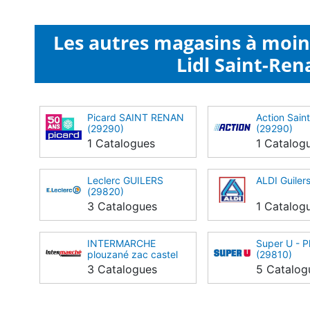
Les autres magasins à moi
Lidl Saint-Ren
Picard SAINT RENAN
Action Sain
(29290)
(29290)
1 Catalogues
1 Catalog
Leclerc GUILERS
ALDI Guiler
(29820)
3 Catalogues
1 Catalog
INTERMARCHE
Super U - P
plouzané zac castel
(29810)
nevez (29280)
3 Catalogues
5 Catalog