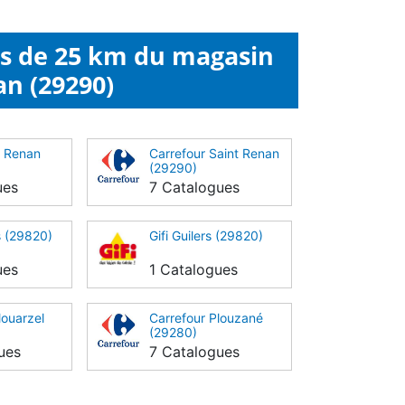
ns de 25 km du magasin
an (29290)
t Renan
Carrefour Saint Renan
(29290)
ues
7 Catalogues
s (29820)
Gifi Guilers (29820)
ues
1 Catalogues
louarzel
Carrefour Plouzané
(29280)
ues
7 Catalogues