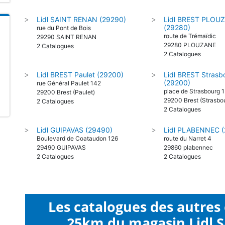
Lidl SAINT RENAN (29290)
Lidl BREST PLOU
>
>
(29280)
rue du Pont de Bois
route de Trémaïdic
29290 SAINT RENAN
29280 PLOUZANE
2 Catalogues
2 Catalogues
Lidl BREST Paulet (29200)
Lidl BREST Strasb
>
>
(29200)
rue Général Paulet 142
place de Strasbourg 1
29200 Brest (Paulet)
29200 Brest (Strasbo
2 Catalogues
2 Catalogues
Lidl GUIPAVAS (29490)
Lidl PLABENNEC 
>
>
Boulevard de Coataudon 126
route du Narret 4
29490 GUIPAVAS
29860 plabennec
2 Catalogues
2 Catalogues
Les catalogues des autres
25km du magasin Lidl S