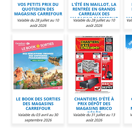
VOS PETITS PRIX DU
L'ÉTÉ EN MAILLOT, LA
QUOTIDIEN DES
RENTRÉE EN GRANDS
MAGASINS CARREFOUR
CARREAUX DES
MAGASINS CARREFOUR
MA
Valable du 28 juillet au 10
Valable du 28 juillet au 10
Val
août 2026
août 2026
LE BOOK DES SORTIES
CHANTIERS D'ÉTÉ À
DES MAGASINS
PRIX DÉPÔT DES
CARREFOUR
MAGASINS BRICO
DÉPÔT
Valable du 03 avril au 30
Valable du 31 juillet au 13
V
septembre 2026
août 2026