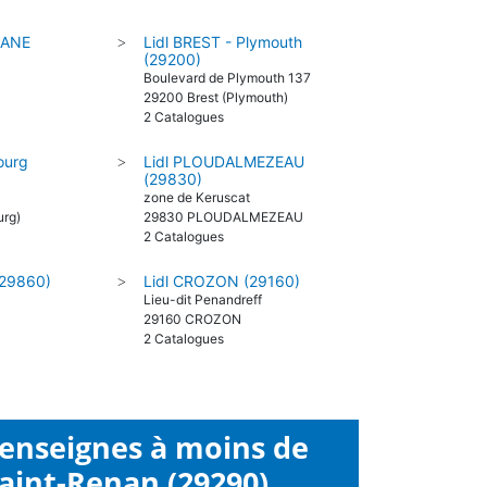
ZANE
Lidl BREST - Plymouth
>
(29200)
Boulevard de Plymouth 137
29200 Brest (Plymouth)
2 Catalogues
ourg
Lidl PLOUDALMEZEAU
>
(29830)
zone de Keruscat
urg)
29830 PLOUDALMEZEAU
2 Catalogues
(29860)
Lidl CROZON (29160)
>
Lieu-dit Penandreff
29160 CROZON
2 Catalogues
 enseignes à moins de
aint-Renan (29290)