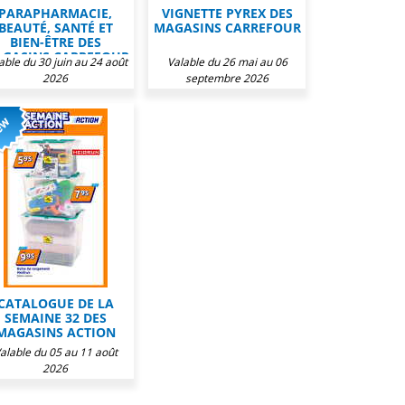
PARAPHARMACIE,
VIGNETTE PYREX DES
BEAUTÉ, SANTÉ ET
MAGASINS CARREFOUR
BIEN-ÊTRE DES
GASINS CARREFOUR
able du 30 juin au 24 août
Valable du 26 mai au 06
2026
septembre 2026
CATALOGUE DE LA
SEMAINE 32 DES
MAGASINS ACTION
alable du 05 au 11 août
2026