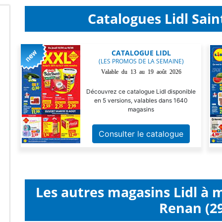
Catalogues Lidl Sain
CATALOGUE LIDL
(LES PROMOS DE LA SEMAINE)
Valable du 13 au 19 août 2026
Découvrez ce catalogue Lidl disponible
en 5 versions, valables dans 1640
magasins
Consulter le catalogue
Les autres magasins Lidl à 
Renan (2