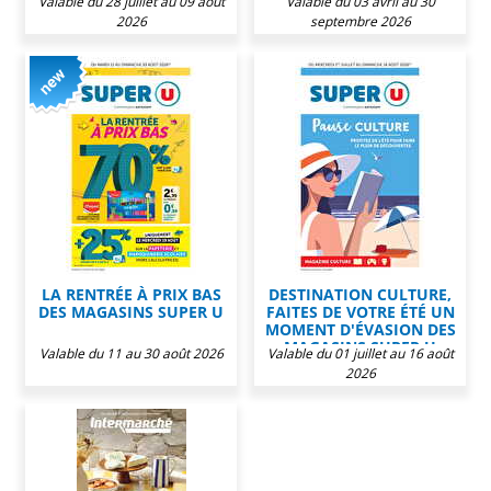
Valable du 28 juillet au 09 août
Valable du 03 avril au 30
2026
septembre 2026
LA RENTRÉE À PRIX BAS
DESTINATION CULTURE,
DES MAGASINS SUPER U
FAITES DE VOTRE ÉTÉ UN
MOMENT D'ÉVASION DES
MAGASINS SUPER U
Valable du 11 au 30 août 2026
Valable du 01 juillet au 16 août
2026