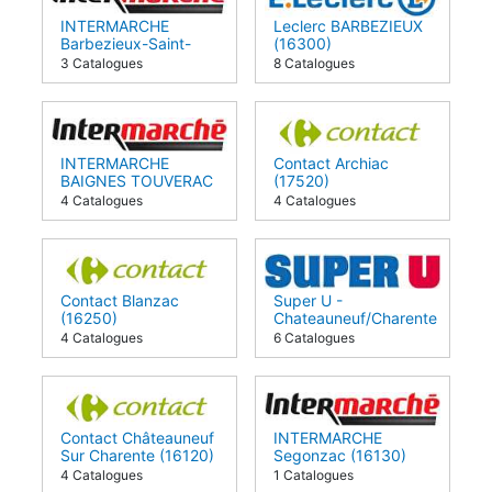
INTERMARCHE
Leclerc BARBEZIEUX
Barbezieux-Saint-
(16300)
Hilaire (16300)
3 Catalogues
8 Catalogues
INTERMARCHE
Contact Archiac
BAIGNES TOUVERAC
(17520)
(16360)
4 Catalogues
4 Catalogues
Contact Blanzac
Super U -
(16250)
Chateauneuf/Charente
(16120)
4 Catalogues
6 Catalogues
Contact Châteauneuf
INTERMARCHE
Sur Charente (16120)
Segonzac (16130)
4 Catalogues
1 Catalogues