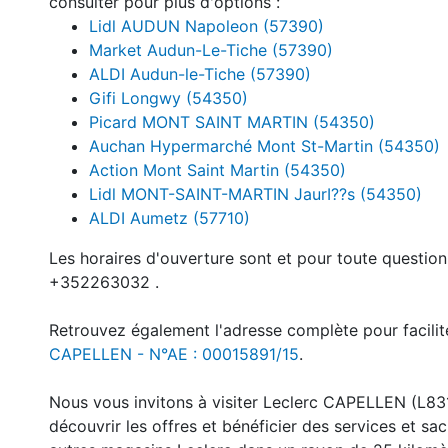
consulter pour plus d'options :
Lidl AUDUN Napoleon (57390)
Market Audun-Le-Tiche (57390)
ALDI Audun-le-Tiche (57390)
Gifi Longwy (54350)
Picard MONT SAINT MARTIN (54350)
Auchan Hypermarché Mont St-Martin (54350)
Action Mont Saint Martin (54350)
Lidl MONT-SAINT-MARTIN JaurI??s (54350)
ALDI Aumetz (57710)
Les horaires d'ouverture sont et pour toute questio
+352263032 .
Retrouvez également l'adresse complète pour facilite
CAPELLEN - N°AE : 00015891/15
.
Nous vous invitons à visiter Leclerc CAPELLEN (L8
découvrir les offres et bénéficier des services et 