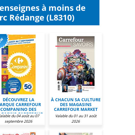
 enseignes à moins de
rc Rédange (L8310)
DÉCOUVREZ LA
À CHACUN SA CULTURE
ARQUE CARREFOUR
DES MAGASINS
COMPANINO DES
CARREFOUR MARKET
GASINS CARREFOUR
alable du 04 août au 07
Valable du 01 au 31 août
MARKET
septembre 2026
2026