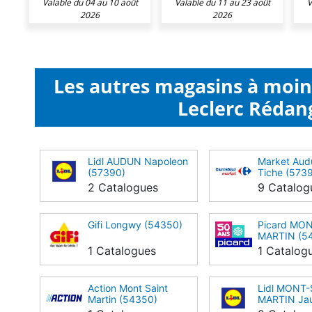
Valable du 04 au 10 août
Valable du 11 au 23 août
V
2026
2026
Les autres magasins à moi
Leclerc Rédan
Lidl AUDUN Napoleon
Market Aud
(57390)
Tiche (573
2 Catalogues
9 Catalog
Gifi Longwy (54350)
Picard MO
MARTIN (5
1 Catalogues
1 Catalog
Action Mont Saint
Lidl MONT-
Martin (54350)
MARTIN Jau
(54350)