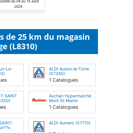
alable du 04 au 16 août
2026
ns de 25 km du magasin
ge (L8310)
un-Le-
ALDI Audun-le-Tiche
90)
(57390)
ues
1 Catalogues
NT SAINT
Auchan Hypermarché
4350)
Mont St-Martin
(54350)
ues
1 Catalogues
SAINT-
ALDI Aumetz (57710)
rI??s