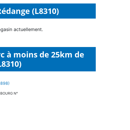
Rédange (L8310)
gasin actuellement.
rc à moins de 25km de
L8310)
3898)
MBOURG N°