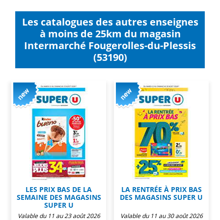
Les catalogues des autres enseignes
à moins de 25km du magasin
Intermarché Fougerolles-du-Plessis
(53190)
LES PRIX BAS DE LA
LA RENTRÉE À PRIX BAS
SEMAINE DES MAGASINS
DES MAGASINS SUPER U
SUPER U
Valable du 11 au 23 août 2026
Valable du 11 au 30 août 2026