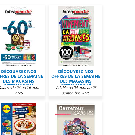
DÉCOUVREZ NOS
DÉCOUVREZ NOS
FRES DE LA SEMAINE
OFFRES DE LA SEMAINE
DES MAGASINS
DES MAGASINS
INTERMARCHÉ
INTERMARCHÉ
alable du 04 au 16 août
Valable du 04 août au 06
2026
septembre 2026