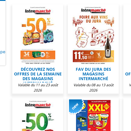
upe&utm_campaign=click_and_collect&utm_content=board_cta
DÉCOUVREZ NOS
FAV DU JURA DES
OFFRES DE LA SEMAINE
MAGASINS
OF
DES MAGASINS
INTERMARCHÉ
INTERMARCHÉ
Valable du 11 au 23 août
Valable du 08 au 13 août
V
2026
2026