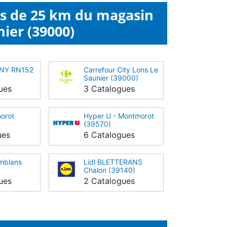
ns de 25 km du magasin
nier (39000)
GNY RN152
Carrefour City Lons Le
Saunier (39000)
ues
3 Catalogues
orot
Hyper U - Montmorot
(39570)
ues
6 Catalogues
mblans
Lidl BLETTERANS
Chalon (39140)
ues
2 Catalogues