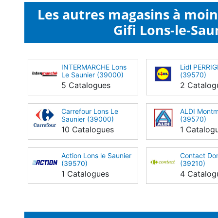
Les autres magasins à moi
Gifi Lons-le-Sau
INTERMARCHE Lons
Lidl PERRI
Le Saunier (39000)
(39570)
5 Catalogues
2 Catalog
Carrefour Lons Le
ALDI Montm
Saunier (39000)
(39570)
10 Catalogues
1 Catalog
Action Lons le Saunier
Contact Do
(39570)
(39210)
1 Catalogues
4 Catalog