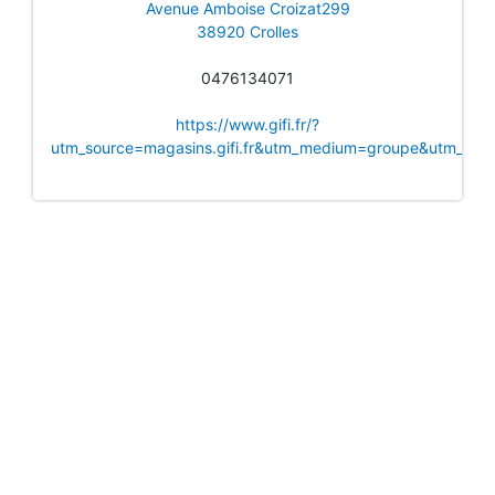
Avenue Amboise Croizat299
38920 Crolles
0476134071
https://www.gifi.fr/?
utm_source=magasins.gifi.fr&utm_medium=groupe&utm_camp