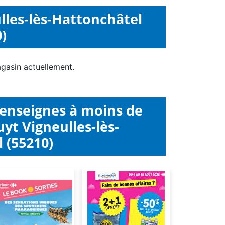
lles-lès-Hattonchâtel
)
gasin actuellement.
 enseignes à moins de
yt Vigneulles-lès-
 (55210)