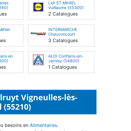
esnes
Lidl ST MIHIEL
160)
Vuillaume (55300)
ues
2 Catalogues
Mihiel
INTERMARCHE
Chauvoncourt
(55300)
ues
3 Catalogues
lans en
ALDI Conflans-en-
800)
Jarnisy (54800)
ues
1 Catalogues
ruyt Vigneulles-lès-
 (55210)
os besoins en
Alimentaires
.