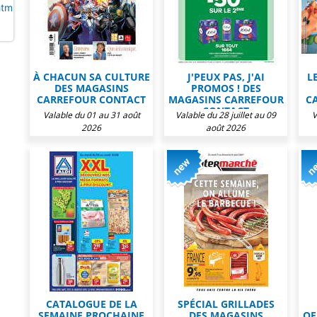
shtml#4865
À CHACUN SA CULTURE
J'PEUX PAS, J'AI
L
DES MAGASINS
PROMOS ! DES
CARREFOUR CONTACT
MAGASINS CARREFOUR
C
CONTACT
Valable du 01 au 31 août
Valable du 28 juillet au 09
V
2026
août 2026
CATALOGUE DE LA
SPÉCIAL GRILLADES
SEMAINE PROCHAINE
DES MAGASINS
OF