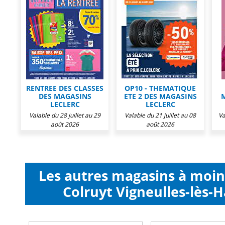
RENTREE DES CLASSES
OP10 - THEMATIQUE
DES MAGASINS
ETE 2 DES MAGASINS
LECLERC
LECLERC
Valable du 28 juillet au 29
Valable du 21 juillet au 08
Va
août 2026
août 2026
Les autres magasins à moi
Colruyt Vigneulles-lès-H