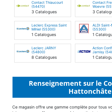
Contact Thiaucourt
Contact Fr
(54470)
Woevre (55
3 Catalogues
3 Catalog
Leclerc Express Saint
ALDI Saint-
Mihiel (55300)
(55300)
1 Catalogues
1 Catalog
Leclerc JARNY
Action Conf
(54800)
Jarnisy (54
8 Catalogues
1 Catalog
Renseignement sur le Col
Hattonchâtel
Ce magasin offre une gamme complète pour tous v