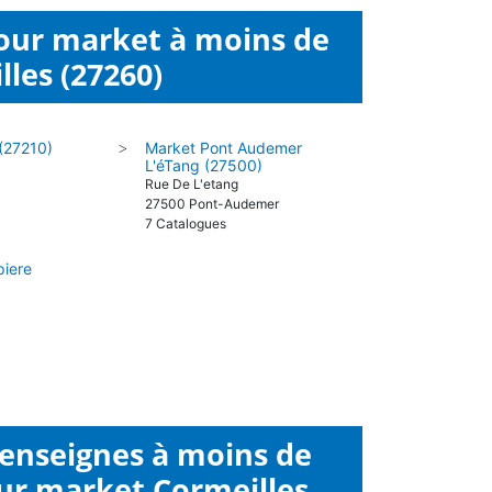
four market à moins de
les (27260)
 (27210)
Market Pont Audemer
>
L'éTang (27500)
Rue De L'etang
27500 Pont-Audemer
7 Catalogues
piere
 enseignes à moins de
ur market Cormeilles