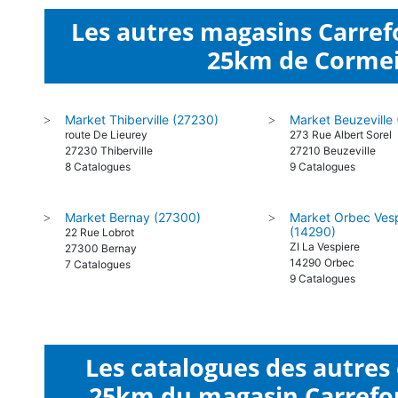
Les autres magasins Carre
25km de Cormeil
Market Thiberville (27230)
Market Beuzeville
>
>
route De Lieurey
273 Rue Albert Sorel
27230 Thiberville
27210 Beuzeville
8 Catalogues
9 Catalogues
Market Bernay (27300)
Market Orbec Ves
>
>
(14290)
22 Rue Lobrot
ZI La Vespiere
27300 Bernay
14290 Orbec
7 Catalogues
9 Catalogues
Les catalogues des autres
25km du magasin Carrefo