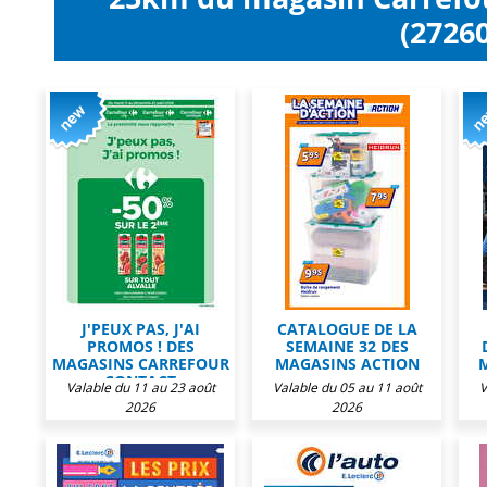
(27260
J'PEUX PAS, J'AI
CATALOGUE DE LA
PROMOS ! DES
SEMAINE 32 DES
MAGASINS CARREFOUR
MAGASINS ACTION
CONTACT
Valable du 11 au 23 août
Valable du 05 au 11 août
V
2026
2026