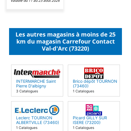
Valable du 11 au 23 août 2026
Les autres magasins à moins de 25
km du magasin Carrefour Contact
Val-d'Arc (73220)
INTERMARCHE Saint
Brico dépôt TOURNON
Pierre D'albigny
(73460)
(73250)
3 Catalogues
1 Catalogues
Leclerc TOURNON
Picard GILLY SUR
ALBERTVILLE (73460)
ISERE (73200)
1 Catalogues
1 Catalogues