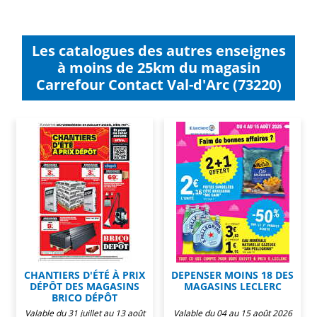
Les catalogues des autres enseignes
à moins de 25km du magasin
Carrefour Contact Val-d'Arc (73220)
CHANTIERS D'ÉTÉ À PRIX
DEPENSER MOINS 18 DES
DÉPÔT DES MAGASINS
MAGASINS LECLERC
BRICO DÉPÔT
Valable du 31 juillet au 13 août
Valable du 04 au 15 août 2026