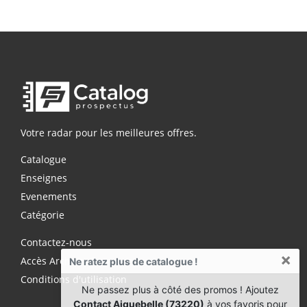
Votre radar pour les meilleures offres.
Catalogue
Enseignes
Evenements
Catégorie
Contactez-nous
×
Accès Archives Premium
Ne ratez plus de catalogue !
Conditions d'utilisation
Ne passez plus à côté des promos ! Ajoutez
Contact Aiguebelle (73220)
à vos favoris pour