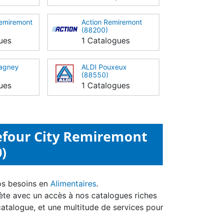
Remiremont
Action Remiremont
(88200)
ues
1 Catalogues
Vagney
ALDI Pouxeux
(88550)
ues
1 Catalogues
efour City Remiremont
)
os besoins en
Alimentaires
.
ète avec un accès à nos catalogues riches
catalogue, et une multitude de services pour