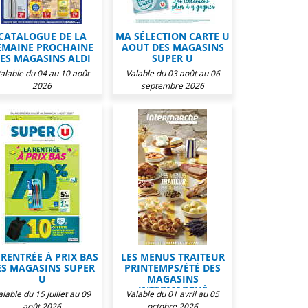
CATALOGUE DE LA
MA SÉLECTION CARTE U
EMAINE PROCHAINE
AOUT DES MAGASINS
ES MAGASINS ALDI
SUPER U
alable du 04 au 10 août
Valable du 03 août au 06
2026
septembre 2026
 RENTRÉE À PRIX BAS
LES MENUS TRAITEUR
ES MAGASINS SUPER
PRINTEMPS/ÉTÉ DES
U
MAGASINS
INTERMARCHÉ
alable du 15 juillet au 09
Valable du 01 avril au 05
août 2026
octobre 2026