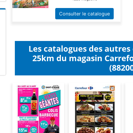
Consulter le catalogue
Les catalogues des autres
25km du magasin Carref
(88200