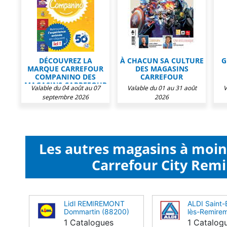
DÉCOUVREZ LA
À CHACUN SA CULTURE
G
MARQUE CARREFOUR
DES MAGASINS
COMPANINO DES
CARREFOUR
MAGASINS CARREFOUR
Valable du 04 août au 07
Valable du 01 au 31 août
V
septembre 2026
2026
Les autres magasins à moi
Carrefour City Rem
Lidl REMIREMONT
ALDI Saint-
Dommartin (88200)
lès-Remire
(88200)
1 Catalogues
1 Catalog