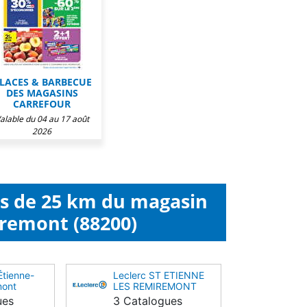
LACES & BARBECUE
DES MAGASINS
CARREFOUR
alable du 04 au 17 août
2026
ns de 25 km du magasin
iremont (88200)
Étienne-
Leclerc ST ETIENNE
mont
LES REMIREMONT
(88200)
ues
3 Catalogues