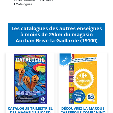
1 Catalogues
Les catalogues des autres enseignes
à moins de 25km du magasin
Auchan Brive-la-Gaillarde (19100)
CATALOGUE TRIMESTRIEL
DÉCOUVREZ LA MARQUE
DES MAGASINS PICARD
CARREFOUR COMPANINO