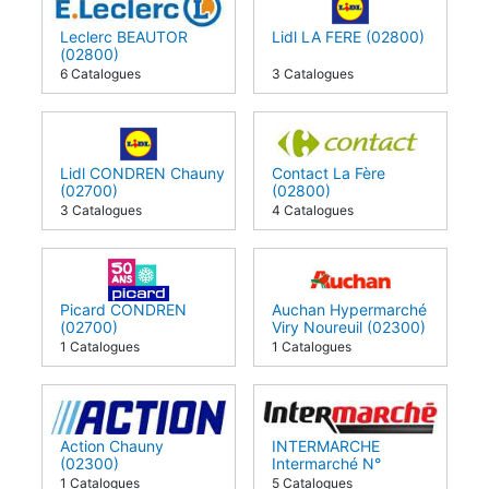
Leclerc BEAUTOR
Lidl LA FERE (02800)
(02800)
6 Catalogues
3 Catalogues
Lidl CONDREN Chauny
Contact La Fère
(02700)
(02800)
3 Catalogues
4 Catalogues
Picard CONDREN
Auchan Hypermarché
(02700)
Viry Noureuil (02300)
1 Catalogues
1 Catalogues
Action Chauny
INTERMARCHE
(02300)
Intermarché N°
PhytoPI00866
1 Catalogues
5 Catalogues